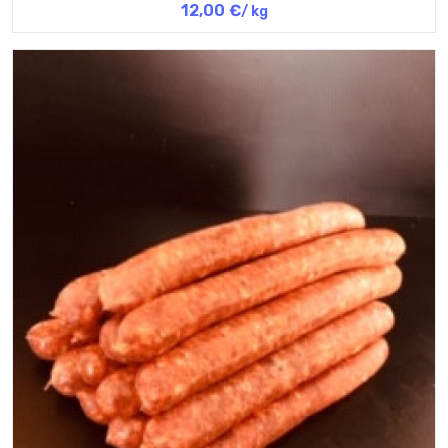
12,00 €
/ kg