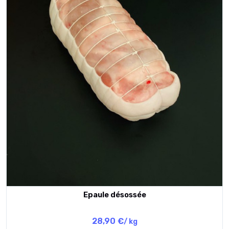
Epaule désossée
28,90 €
/ kg