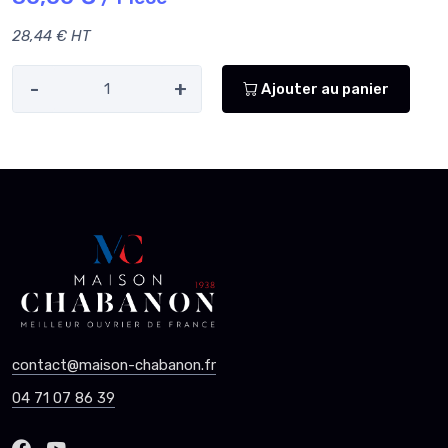
28,44 € HT
-
+
Ajouter au panier
contact@maison-chabanon.fr
04 71 07 86 39