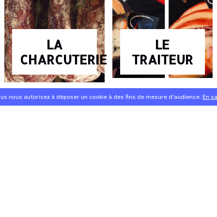
LA
LE
CHARCUTERIE
TRAITEUR
ous nous autorisez à déposer un cookie à des fins de mesure d'audience.
En sa
 / / / / / / / / / / / / / / / / / / / / / / / /
Nos plats du Jour - seul ou en formule