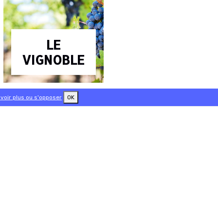
LE
VIGNOBLE
voir plus ou s'opposer
OK
 / / / / / /