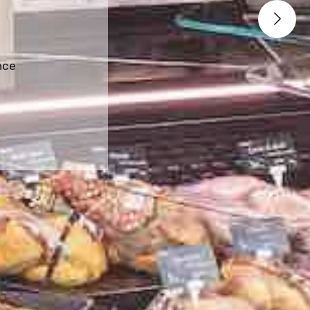
N
nce