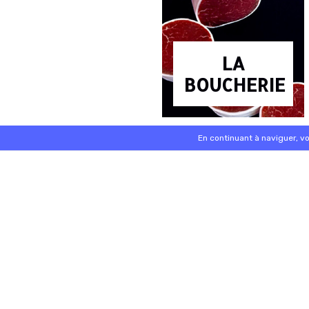
LA
BOUCHERIE
En continuant à naviguer, v
/ / / / / /