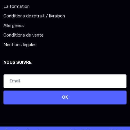
La formation
Conditions de retrait / livraison
Allergènes
Conditions de vente
Mentions légales
NOUS SUIVRE
OK
© 2026 - Logiciel
SaasFood - Logiciel de gestion de commande sur