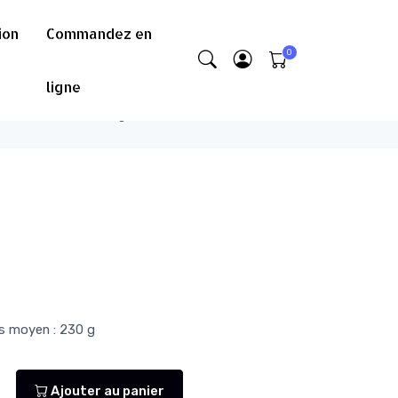
ion
Commandez en
ligne
l
Commandez en ligne
La Boucherie
Volailles
ds moyen : 230 g
Ajouter au panier